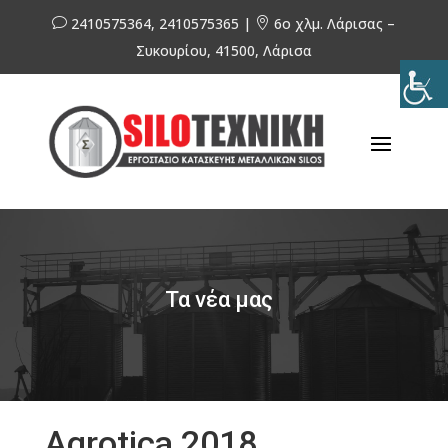
2410575364, 2410575365 |
6ο χλμ. Λάρισας –
v

Συκουρίου, 41500, Λάρισα
Τα νέα μας
Agrotica 2018