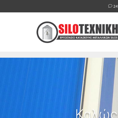
24
v
Καλώς