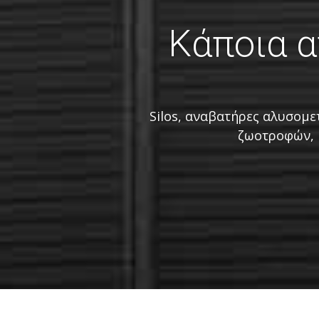
Κάποια α
Silos, αναβατήρες αλυσομε
ζωοτροφών, κ