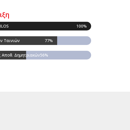
ιξη
ILOS
100%
ν Ταινιών
77%
 Αποθ. Δημητριακών
56%