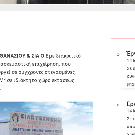
Έρ
9
ΑΘΑΝΑΣΙΟΥ & ΣΙΑ Ο.Ε
με διακριτικό
14 
τασκευαστική επιχείρηση, που
Σε 
ουργεί σε σύγχρονες στεγασμένες
συν
0Μ² σε ιδιόκτητο χώρο εκτάσεως
μηχ
.
Ερ
9
14 
Σε 
απο
χωρ