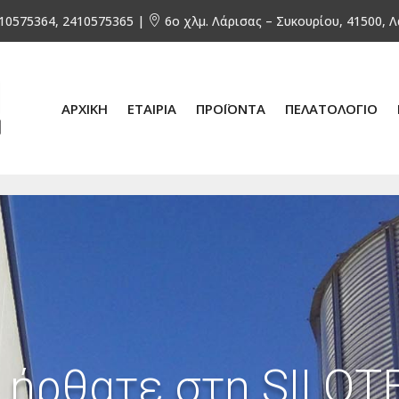
10575364, 2410575365 |
6ο χλμ. Λάρισας – Συκουρίου, 41500, 

ΑΡΧΙΚΗ
ΕΤΑΙΡΙΑ
ΠΡΟΪΟΝΤΑ
ΠΕΛΑΤΟΛΟΓΙΟ
 ήρθατε στη SILOΤ