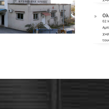
Ολ
9
02 
Αμπ
χωρ
τους